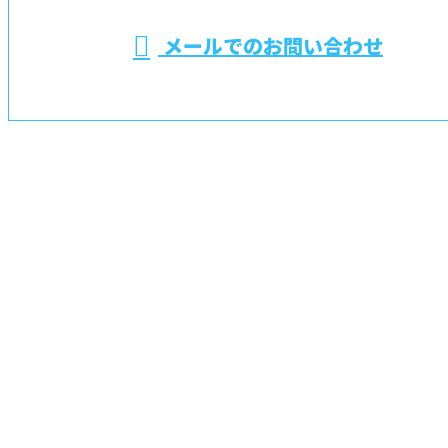
メールでのお問い合わせ
備工事なら上尾市の藤電設株式会社におまかせ
ホーム
業務案内
施工実績
採用情報
電気工事のキャリア
会社概要
BLOG
お問い合わせ
埼玉県桶川市や蓮田市などで電気設備工事なら上尾市
の藤電設株式会社におまかせ