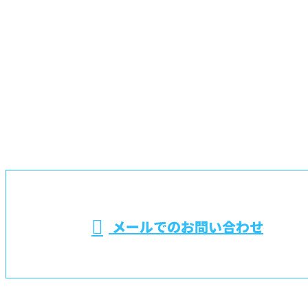
お問い合わせ
お電話でのお問い合わせ
048-725-6701
埼玉県桶川市や蓮
田市などで電気設
※営業電話お断り
メールでのお問い合わせ
備工事なら上尾市の藤電設株式会社におまかせ