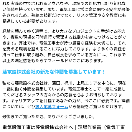
れた実践の中で培われるノウハウや、現場での対応力は計り知れな
い価値を持っています。また、電気工事は常に命に関わる安全が最優
先されるため、熟練の技術だけでなく、リスク管理や安全教育にも
精通している必要があります。
経験を積んでゆく過程で、より大きなプロジェクトを手がける能力
や、複数の現場を同時進行で管理する統括力を身につけることがで
きます。弊社では、電気工事士が持つ豊富な経験を大切にし、それ
を支える環境を整えることに尽力しております。より多くの責任を
持って仕事に取り組み、自己成長を求めている方々には、これまで
以上の満足感をもたらすフィールドがここにあります。
藤電設株式会社の新たな仲間を募集しています！
私たち藤電設株式会社は、蒲田、桶川、上尾エリアを中心に、現在
一緒に働く仲間を募集しています。電気工事士として一緒に成長し
てくださるスタッフの方々からの応募を心よりお待ちしておりま
す。キャリアアップを目指すあなたの力が、今ここに必要です。詳細
については、ぜひ
求人応募フォーム
から情報をご覧いただけます。
最後までご覧いただき、ありがとうございました。
電気設備工事は藤電設株式会社へ｜現場作業員（電気工事