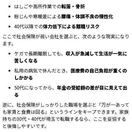
はしごや高所作業での
転落・骨折
粉じんや寒暖差による
腰痛・体調不良の慢性化
40代以降での
体力低下による離職リスク
ここで社会保険が弱い会社を選ぶと、次のような現実になり
ます。
ケガで長期離脱しても、
収入が急減して生活が一気に
苦しくなる
私用の病気で休んだとき、
医療費の自己負担が重くの
しかかる
50代になってから、
年金の受給額の差が目に見えて出
る
逆に、社会保険がしっかりした職場を選ぶと「万が一あって
も家賃と食費は回る」というラインをキープできます。家族
持ちの30代・40代が埼玉で転職するなら、ここを妥協する
と後悔しやすいです。