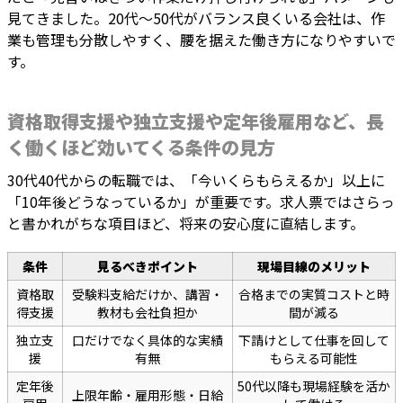
見てきました。20代〜50代がバランス良くいる会社は、作
業も管理も分散しやすく、腰を据えた働き方になりやすいで
す。
資格取得支援や独立支援や定年後雇用など、長
く働くほど効いてくる条件の見方
30代40代からの転職では、「今いくらもらえるか」以上に
「10年後どうなっているか」が重要です。求人票ではさらっ
と書かれがちな項目ほど、将来の安心度に直結します。
条件
見るべきポイント
現場目線のメリット
資格取
受験料支給だけか、講習・
合格までの実質コストと時
得支援
教材も会社負担か
間が減る
独立支
口だけでなく具体的な実績
下請けとして仕事を回して
援
有無
もらえる可能性
定年後
50代以降も現場経験を活か
上限年齢・雇用形態・日給