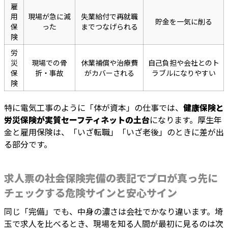
雇
用
現場が急に減
失業給付で再就職
貯金を一気に削る
保
った
までつなげられる
険
労
災
現場での骨
休業補償や治療費
自己負担や会社とのト
保
折・事故
がカバーされる
ラブルになりやすい
険
特に電気工事のように「体が資本」の仕事では、
健康保険と
労災保険が実質セーフティネットの土台
になります。厚生年
金と雇用保険は、「いざ転職」「いざ老後」のときに差が出
る部分です。
求人票の社会保険完備の表記でプロが真っ先に
チェックする危険サインと安心サイン
同じ「完備」でも、中身の濃さは会社でかなり違います。埼
玉で求人を比べるとき、現場を知る人間が最初に見るのは次