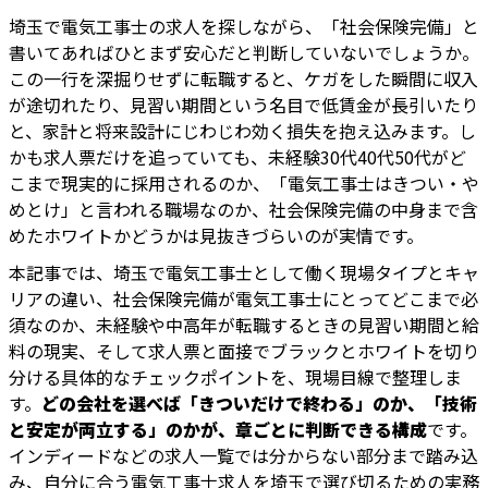
埼玉で電気工事士の求人を探しながら、「社会保険完備」と
書いてあればひとまず安心だと判断していないでしょうか。
この一行を深掘りせずに転職すると、ケガをした瞬間に収入
が途切れたり、見習い期間という名目で低賃金が長引いたり
と、家計と将来設計にじわじわ効く損失を抱え込みます。し
かも求人票だけを追っていても、未経験30代40代50代がど
こまで現実的に採用されるのか、「電気工事士はきつい・や
めとけ」と言われる職場なのか、社会保険完備の中身まで含
めたホワイトかどうかは見抜きづらいのが実情です。
本記事では、埼玉で電気工事士として働く現場タイプとキャ
リアの違い、社会保険完備が電気工事士にとってどこまで必
須なのか、未経験や中高年が転職するときの見習い期間と給
料の現実、そして求人票と面接でブラックとホワイトを切り
分ける具体的なチェックポイントを、現場目線で整理しま
す。
どの会社を選べば「きついだけで終わる」のか、「技術
と安定が両立する」のかが、章ごとに判断できる構成
です。
インディードなどの求人一覧では分からない部分まで踏み込
み、自分に合う電気工事士求人を埼玉で選び切るための実務