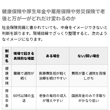
健康保険や厚生年金や雇用保険や労災保険で老
後と万が一がどれだけ変わるのか
社会保険完備と書かれていても、中身をイメージできないと
判断を誤ります。現場目線でざっくり整理すると、次のよう
なイメージになります。
制
現場で起きる
度
ある場合
ない/弱い場合
具体的な場面
名
健
康
腰痛で通院が
医療費負担が軽く
費用が重く通院を我慢
保
続く
治療を続けやすい
しがち
険
厚
生
60代以降の生
老後の毎月の収入
国民年金のみで手取り
年
活
が増えやすい
がかなり低い
金