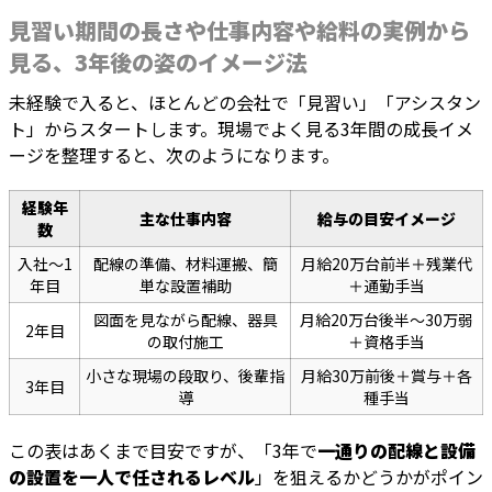
見習い期間の長さや仕事内容や給料の実例から
見る、3年後の姿のイメージ法
未経験で入ると、ほとんどの会社で「見習い」「アシスタン
ト」からスタートします。現場でよく見る3年間の成長イメ
ージを整理すると、次のようになります。
経験年
主な仕事内容
給与の目安イメージ
数
入社〜1
配線の準備、材料運搬、簡
月給20万台前半＋残業代
年目
単な設置補助
＋通勤手当
図面を見ながら配線、器具
月給20万台後半〜30万弱
2年目
の取付施工
＋資格手当
小さな現場の段取り、後輩指
月給30万前後＋賞与＋各
3年目
導
種手当
この表はあくまで目安ですが、「3年で
一通りの配線と設備
の設置を一人で任されるレベル
」を狙えるかどうかがポイン