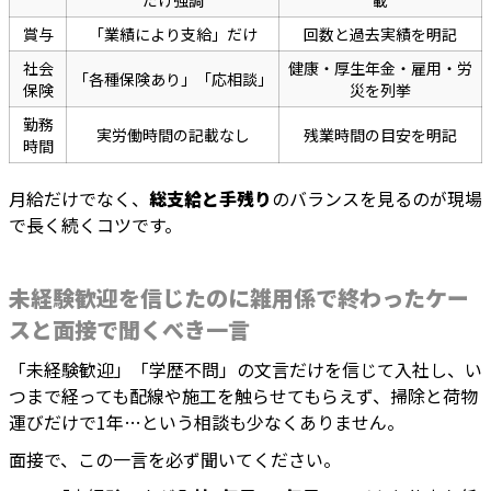
だけ強調
載
賞与
「業績により支給」だけ
回数と過去実績を明記
社会
健康・厚生年金・雇用・労
「各種保険あり」「応相談」
保険
災を列挙
勤務
実労働時間の記載なし
残業時間の目安を明記
時間
月給だけでなく、
総支給と手残り
のバランスを見るのが現場
で長く続くコツです。
未経験歓迎を信じたのに雑用係で終わったケー
スと面接で聞くべき一言
「未経験歓迎」「学歴不問」の文言だけを信じて入社し、い
つまで経っても配線や施工を触らせてもらえず、掃除と荷物
運びだけで1年…という相談も少なくありません。
面接で、この一言を必ず聞いてください。