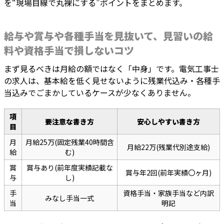
を“現場目線で丸裸にする”ポイントをまとめます。
給与や賞与や各種手当を見抜いて、見習いの給
料や資格手当で損しないコツ
まず見るべきは月給の額ではなく「中身」です。電気工事士
の求人は、基本給を低く見せないように残業代込み・各種手
当込みでごまかしているケースが少なくありません。
項
要注意な書き方
安心しやすい書き方
目
月
月給25万(固定残業40時間含
月給22万(残業代別途支給)
給
む)
賞
賞与あり(前年度実績記載な
賞与年2回(前年実績〇ヶ月)
与
し)
手
資格手当・家族手当など内訳
みなし手当一式
当
明記