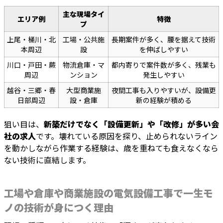
主な現場タイ
エリア例
特徴
プ
上尾・桶川・北
工場・公共施
長期案件が多く、腰を据えて技術
本周辺
設
を伸ばしやすい
川口・戸田・蕨
物流倉庫・マ
都内寄りで案件数が多く、残業も
周辺
ンション
発生しやすい
越谷・三郷・春
大型商業施
夜間工事も入りやすいが、設備更
日部周辺
設・倉庫
新の経験が積める
狙い目は、
新築だけでなく「設備更新」や「改修」が多い会
社の求人
です。壊れている原因を探り、止められないライン
を動かしながら作業する経験は、歳を重ねても食えなくなら
ない技術に直結します。
工場や倉庫や商業施設の電気設備工事で一生モ
ノの技術が身につく理由