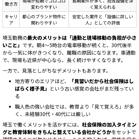
現場が短期でコロコロ
長期案件が多く、担当設備を深
働き方
変わりやすい
く覚えられる
キャリ
都心のブランド物件に
安定した案件と「設備に詳しい
ア
関わりやすい
人」としての評価
埼玉勤務の
最大のメリットは「通勤と現場移動の負担が小さ
いこと」
です。朝4～5時台の電車移動が続くと、30代後半
から一気に体がきつくなり、離職の原因になります。車通勤
で、現場も近県が中心なら、長く続けやすくなります。
一方で、見落としがちなデメリットもあります。
地方寄りのエリアほど、
「見習いだから社会保険はし
ばらく様子見」
という古い感覚の会社がまだ残ってい
る
職人色の強い会社では、教育より「見て覚えろ」が多
く、未経験30代・40代には厳しい
埼玉で働くメリットを活かすには、
社会保険の加入タイミン
グと教育体制をきちんと整えている会社かどうか
をセットで