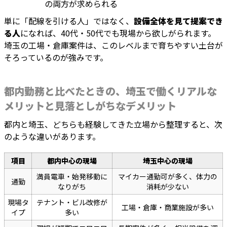
の両方が求められる
単に「配線を引ける人」ではなく、
設備全体を見て提案でき
る人
になれば、40代・50代でも現場から欲しがられます。
埼玉の工場・倉庫案件は、このレベルまで育ちやすい土台が
そろっているのが強みです。
都内勤務と比べたときの、埼玉で働くリアルな
メリットと見落としがちなデメリット
都内と埼玉、どちらも経験してきた立場から整理すると、次
のような違いがあります。
項目
都内中心の現場
埼玉中心の現場
満員電車・始発移動に
マイカー通勤可が多く、体力の
通勤
なりがち
消耗が少ない
現場タ
テナント・ビル改修が
工場・倉庫・商業施設が多い
イプ
多い