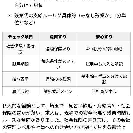
を分けて記載
残業代の支給ルールが具体的（みなし残業か、1分単
位かなど）
チェック項目
危険寄り
安心寄り
社会保険の書き
各種保険あり
4つを具体的に明記
方
加入条件があいま
試用期間
試用中も加入と明記
い
基本給＋手当を分けて記
給与表示
月給のみ強調
載
雇用形態
業務委託メイン
正社員が中心
個人的な経験として、埼玉で「見習い歓迎・月給高め・社会
保険の説明が薄い」求人は、現場での安全管理や残業時間も
ルーズな傾向がありました。社会保険の書き方は、その会社
の管理レベルや社員への向き合い方が透けて見える部分で