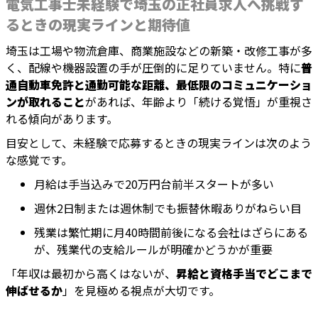
電気工事士未経験で埼玉の正社員求人へ挑戦す
るときの現実ラインと期待値
埼玉は工場や物流倉庫、商業施設などの新築・改修工事が多
く、配線や機器設置の手が圧倒的に足りていません。特に
普
通自動車免許と通勤可能な距離、最低限のコミュニケーショ
ンが取れること
があれば、年齢より「続ける覚悟」が重視さ
れる傾向があります。
目安として、未経験で応募するときの現実ラインは次のよう
な感覚です。
月給は手当込みで20万円台前半スタートが多い
週休2日制または週休制でも振替休暇ありがねらい目
残業は繁忙期に月40時間前後になる会社はざらにある
が、残業代の支給ルールが明確かどうかが重要
「年収は最初から高くはないが、
昇給と資格手当でどこまで
伸ばせるか
」を見極める視点が大切です。