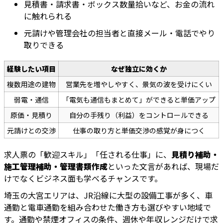
見積書・請求書・ボックス数量拾いなど、お金の流れ
に触れられる
元請けや管理会社の担当者と直接メール・電話でやり
取りできる
経験したい項目
なぜ独立に効くか
複数用途の建物
営業先を増やしやすく、景気の波を受けにくい
弱電・通信
「電気も通信もまとめて」ができると単価アップ
原価・見積り
自分の手残り（利益）をコントロールできる
元請けとの交渉
仕事の取り方と単価交渉の感覚が身につく
求人票の「歓迎スキル」「任される仕事」に、
見積り補助・
施工管理補助・管理書類作成
といった文言があれば、現場だ
けでなくビジネス面も学べるチャンスです。
埼玉の大宮エリアは、JR沿線に大型の設備工事が多く、車
通勤と電車通勤を組み合わせた働き方も選びやすい地域で
す。通勤や禁煙オフィスの条件、週休や年収レンジだけで求