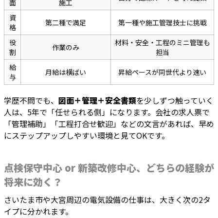
面
施工
資
第二種で満足
第一種や施工管理技士に挑戦
格
役
材料・安全・工程のミニ管理も
作業のみ
割
担当
給
月給は横ばい
昇給ペースが同世代より速い
与
学歴不問でも、
図面＋管理＋安全書類
を少しずつ触っていく
人は、5年で「任せられる側」になります。会社の求人票で
「管理補助」「工程打合せ歓迎」などの文言があれば、早め
にステップアップしやすい環境と見てOKです。
点検保守中心 or 新築改修中心、どちらの経験が
将来に効く？
さいたま市や大宮周辺の電気設備の仕事は、大きく次の2タ
イプに分かれます。