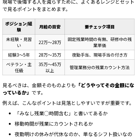
現場で後悔する人を減らすために、よくあるレンジとセット
で見るポイントをまとめます。
ポジション/経
月給の目安
要チェック項目
験
未経験・見習
固定残業時間の有無、研修中の残
22万〜28万
い
業単価
経験3〜5年
28万〜35万
夜勤手当、現場手当の付き方
ベテラン・主
35万〜45万
管理業務分の残業カウント方法
任級
以上
見るべきは、金額そのものよりも
「どうやってその金額にな
っているか」
です。
例えば、こんなポイントは見落としやすいですが重要です。
「みなし残業◯時間含む」と書いてあるか
移動時間が残業にカウントされるか
夜勤明けの休みが代休なのか、単なるシフト扱いなの