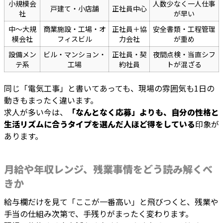
小規模会
人数少なく一人仕事
戸建て・小店舗
正社員中心
社
が早い
中〜大規
商業施設・工場・オ
正社員＋協
安全書類・工程管理
模会社
フィスビル
力会社
が重め
設備メン
ビル・マンション・
正社員・契
夜間点検・当直シフ
テ系
工場
約社員
トが混ざる
同じ「電気工事」と書いてあっても、現場の雰囲気も1日の
動きもまったく違います。
求人が多い今は、
「なんとなく応募」よりも、自分の性格と
生活リズムに合うタイプを選んだ人ほど得をしている
印象が
あります。
月給や年収レンジ、残業事情をどう読み解くべ
きか
給与欄だけを見て「ここが一番高い」と飛びつくと、残業や
手当の仕組み次第で、手残りがまったく変わります。