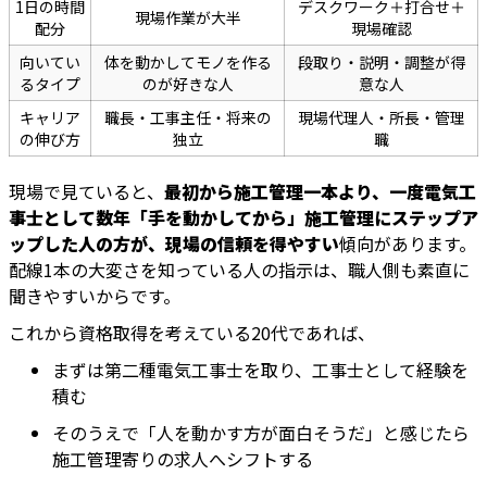
1日の時間
デスクワーク＋打合せ＋
現場作業が大半
配分
現場確認
向いてい
体を動かしてモノを作る
段取り・説明・調整が得
るタイプ
のが好きな人
意な人
キャリア
職長・工事主任・将来の
現場代理人・所長・管理
の伸び方
独立
職
現場で見ていると、
最初から施工管理一本より、一度電気工
事士として数年「手を動かしてから」施工管理にステップア
ップした人の方が、現場の信頼を得やすい
傾向があります。
配線1本の大変さを知っている人の指示は、職人側も素直に
聞きやすいからです。
これから資格取得を考えている20代であれば、
まずは第二種電気工事士を取り、工事士として経験を
積む
そのうえで「人を動かす方が面白そうだ」と感じたら
施工管理寄りの求人へシフトする