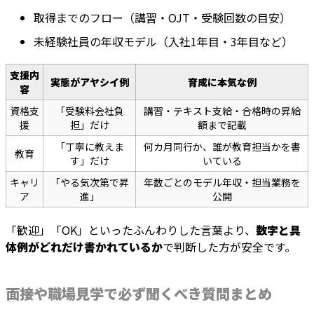
取得までのフロー（講習・OJT・受験回数の目安）
未経験社員の年収モデル（入社1年目・3年目など）
支援内
実態がアヤシイ例
育成に本気な例
容
資格支
「受験料会社負
講習・テキスト支給・合格時の昇給
援
担」だけ
額まで記載
「丁寧に教えま
何カ月同行か、誰が教育担当かを書
教育
す」だけ
いている
キャリ
「やる気次第で昇
年数ごとのモデル年収・担当業務を
ア
進」
公開
「歓迎」「OK」といったふんわりした言葉より、
数字と具
体例がどれだけ書かれているか
で判断した方が安全です。
面接や職場見学で必ず聞くべき質問まとめ