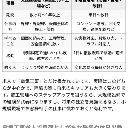
大規模現場（新築ビル・工
小規模現場（店舗・住宅・
項目
場など）
改修）
期間
数ヶ月〜1年以上
半日〜数日
仕事内
幹線・幹配線、設備全体の
コンセント増設、照明交
容
施工・管理
換、通信配線など
学べる
図面の読み方、工程管理、
お客様対応、段取り力、ト
こと
安全書類の扱い
ラブル対応力
現場固定で通いやすい反
1日に複数現場で移動が増え
移動
面、遠方のことも
がち
向く人
じっくり技術を深めたい人
変化のある毎日が好きな人
求人で「電気工事」とだけ書かれていても、実際はこのどち
らが中心かで、経験の質も将来のキャリアも大きく変わりま
す。施工管理へのステップアップを狙うなら、大規模設備で
の経験が武器になりますし、将来の独立を見据えるなら、小
規模現場でお客様相手の仕事に慣れておくと有利です。
電気工事求人で見落としがちな残業や休日出勤