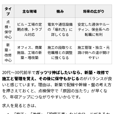
タイ
主な現場
強み
将来の広がり
プ
点
ビル・工場の定
電気や通信設備
安定した週休やルー
検・
期点検、トラブ
の「壊れ方」に
ティン、保全系への
保守
ル対応
詳しくなる
転職に有利
中心
新
オフィス、商業
施工の段取りと
施工管理・独立・元
築・
施設、工場の新
他職種との調整
請け側への道が開け
改修
築・増改築
に強くなる
やすい
中心
20代〜30代前半で
ガッツリ伸ばしたいなら、新築・改修で
施工と管理を覚え、その後に保守もかじる
のがバランスが良
いと感じています。理由は、新築で配線や幹線・盤の考え方
を押さえておくと、点検保守で「原因の当たり」が早くな
り、年収アップにつながりやすいからです。
求人を見るときは、