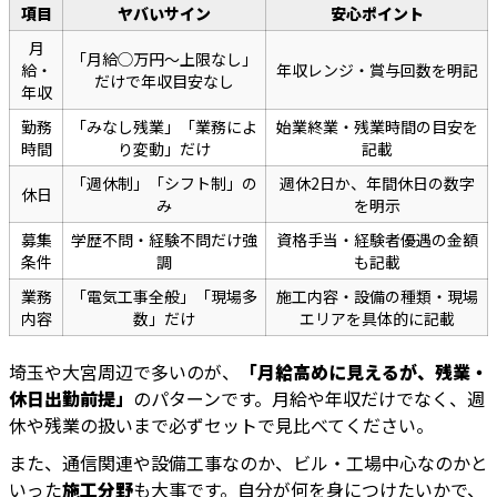
項目
ヤバいサイン
安心ポイント
月
「月給◯万円～上限なし」
給・
年収レンジ・賞与回数を明記
だけで年収目安なし
年収
勤務
「みなし残業」「業務によ
始業終業・残業時間の目安を
時間
り変動」だけ
記載
「週休制」「シフト制」の
週休2日か、年間休日の数字
休日
み
を明示
募集
学歴不問・経験不問だけ強
資格手当・経験者優遇の金額
条件
調
も記載
業務
「電気工事全般」「現場多
施工内容・設備の種類・現場
内容
数」だけ
エリアを具体的に記載
埼玉や大宮周辺で多いのが、
「月給高めに見えるが、残業・
休日出勤前提」
のパターンです。月給や年収だけでなく、週
休や残業の扱いまで必ずセットで見比べてください。
また、通信関連や設備工事なのか、ビル・工場中心なのかと
いった
施工分野
も大事です。自分が何を身につけたいかで、