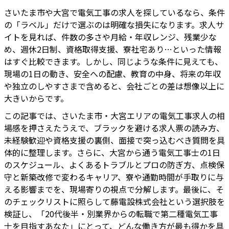
さいたま市や大宮で電気工事の求人を探しているなら、条件
の「ラベル」だけで選ぶのは明確な損失になります。求人サ
イトを見れば、件数の多さや月給・年収レンジ、残業少な
め、週休2日制、資格取得支援、寮社宅あり…といった情報
はすぐ比較できます。しかし、同じような条件に見えても、
現場の1日の動き、安全への配慮、教育の中身、将来の年収
や独立のしやすさまで含めると、会社ごとの差は想像以上に
大きいからです。
この記事では、さいたま市・大宮エリアの電気工事求人の相
場感を押さえたうえで、ブラックを避ける求人票の読み方、
未経験歓迎や資格支援の裏側、面接で突っ込むべき質問を具
体的に整理します。さらに、大宮から通う電気工事士の1日
のスケジュール、よくあるトラブルとプロの防ぎ方、点検保
守と新築改修で変わるキャリア、寮や通勤時間が手取りに与
える影響までを、現場寄りの視点で分解します。最後に、そ
のチェックリストに照らして藤電設株式会社という選択肢を
検証し、「20代後半・別業界からの転職で第二種電気工事
士を目指すあなた」にとって、どんな働き方が最も得かを具