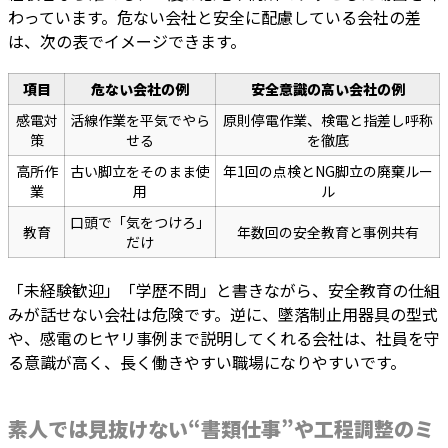
わっています。危ない会社と安全に配慮している会社の差
は、次の表でイメージできます。
項目
危ない会社の例
安全意識の高い会社の例
感電対
活線作業を平気でやら
原則停電作業、検電と指差し呼称
策
せる
を徹底
高所作
古い脚立をそのまま使
年1回の点検とNG脚立の廃棄ルー
業
用
ル
口頭で「気をつけろ」
教育
年数回の安全教育と事例共有
だけ
「未経験歓迎」「学歴不問」と書きながら、安全教育の仕組
みが話せない会社は危険です。逆に、墜落制止用器具の型式
や、感電のヒヤリ事例まで説明してくれる会社は、社員を守
る意識が高く、長く働きやすい職場になりやすいです。
素人では見抜けない“書類仕事”や工程調整のミ