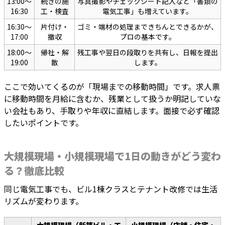
13:00〜
続きの施
写真撮影やチェックシート記入など「書類の
16:30
工・検査
電気工事」も増えています。
16:30〜
片付け・
ゴミ・端材の処理まできちんとできるかが、
17:00
撤収
プロの基本です。
18:00〜
帰社・解
残工事や翌日の段取りを共有し、日報を提出
19:00
散
します。
ここで効いてくるのが「現場までの移動時間」です。求人票
に移動時間を月給に含むか、残業として扱うか明記していな
い会社もあり、手取りや年収に直結します。面接で必ず確認
したいポイントです。
大規模現場・小規模現場で1日の動きがどう変わ
る？徹底比較
同じ電気工事でも、ビル1棟クラスとテナント改修では生活
リズムが変わります。