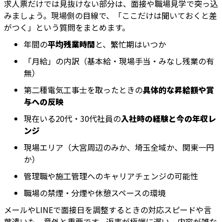
求人票だけでは見抜けない部分は、面接や職場見学で突っ込
みましょう。現場側の目線で、「ここだけは聞いておくと差
がつく」という質問をまとめます。
年間の
平均残業時間
と、繁忙期はいつか
「月給」の内訳（基本給・現場手当・みなし残業の有
無）
第二種電気工事士を取ったときの
具体的な昇給額や賞
与への反映
現在いる20代・30代社員の
入社時の経験と今の年収レ
ンジ
現場エリア（大宮周辺のみか、埼玉全域か、関東一円
か）
管理職や施工管理へのキャリアチェンジの可能性
職場の禁煙・分煙や休憩スペースの環境
メールやLINEで面接日を調整するときの対応スピードや言
葉遣いも、意外と重要です。返事が極端に遅い、内容が雑な