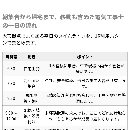
朝集合から帰宅まで、移動も含めた電気工事士
の一日の流れ
大宮拠点でよくある平日のタイムラインを、JR利用パター
ンでまとめます。
時間帯
動き
ポイント
JR大宮駅に集合、車で現場へ向かう会社が
6:30
自宅出発
多いです。
会社or駅
点呼、安全確認、当日の施工内容を共有しま
7:30
集合
す。
現場到
元請の管理者と打ち合わせ、工具・材料を準
8:30
着・朝礼
備します。
配線・結
9:00〜
未経験歓迎の求人でも、ここでどれだけ触ら
線・器具
12:00
せてもらえるかが成長の差になります。
付け