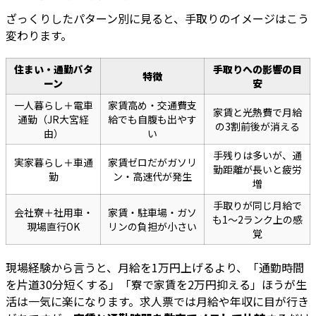
ざっくりしたパターン別に見ると、手取りのイメージはこう
変わります。
住まい・通勤パタ
手取りへの影響の目
特徴
ーン
安
一人暮らし＋電車
家賃高め・交通費支
家賃と光熱費で月給
通勤（JR大宮経
給でも自腹も出やす
の3割前後が消える
由）
い
手残りは多いが、通
実家暮らし＋車通
家賃ゼロだがガソリ
勤距離が長いと疲労
勤
ン・高速代が発生
増
手取りが同じ月給で
会社寮＋社用車・
家賃・駐車場・ガソ
も1〜2ランク上の感
現場直行OK
リンの負担が小さい
覚
現場経験から言うと、月給を1万円上げるより、「通勤時間
を片道30分短くする」「寮で家賃を2万円抑える」ほうが生
活は一気に楽になります。求人票では月給や年収に目が行き