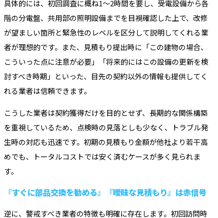
具体的には、初回調査に概ね1〜2時間を要し、受電設備から各
階の分電盤、共用部の照明設備までを目視確認した上で、改修
が望ましい箇所と緊急性のレベルを区分して説明してくれる業
者が理想的です。また、見積もり提出時に「この建物の場合、
こういった点に注意が必要」「将来的にはこの設備の更新を検
討すべき時期」といった、目先の契約以外の情報も提供してく
れる業者は信頼できます。
こうした業者は契約獲得だけを目的とせず、長期的な関係構築
を重視しているため、点検時の見落としも少なく、トラブル発
生時の対応も迅速です。初期の見積もり金額が他社より若干高
めでも、トータルコストでは安く済むケースが多く見られま
す。
『すぐに部品交換を勧める』『曖昧な見積もり』は赤信号
逆に、警戒すべき業者の特徴も明確に存在します。初回訪問時