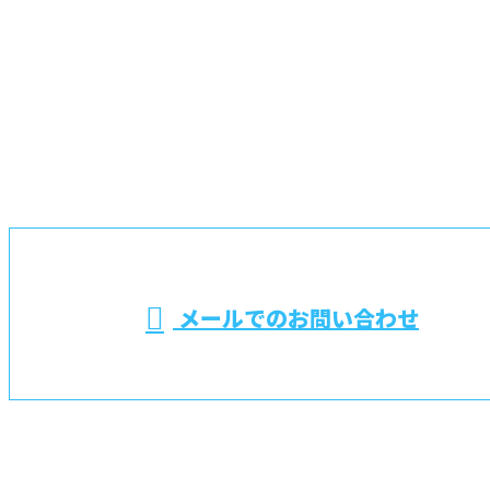
お問い合わせ
お電話でのお問い合わせ
048-725-6701
埼玉県桶川市や蓮
田市などで電気設
※営業電話お断り
メールでのお問い合わせ
備工事なら上尾市の藤電設株式会社におまかせ
ホーム
業務案内