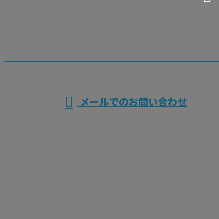
お電話でのお問い合わせ
048-725-6701
埼玉県桶川市や蓮
田市などで電気設
※営業電話お断り
メールでのお問い合わせ
備工事なら上尾市の藤電設株式会社におまかせ
ホーム
業務案内
施工実績
採用情報
電気工事のキャリア