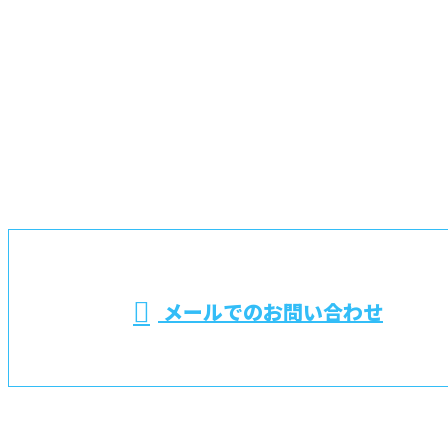
お問い合わせ
お電話でのお問い合わせ
048-725-6701
埼玉県桶川市や蓮
田市などで電気設
※営業電話お断り
メールでのお問い合わせ
備工事なら上尾市の藤電設株式会社におまかせ
ホーム