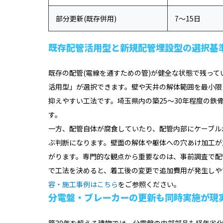
部分更新(既存併用)
7〜15日
既存配管活用型と新規配管埋設型の選択基
既存の配管(電線を通すための管)が健全な状態で残っ
活用型」が選択できます。壁や天井の解体範囲を最小限
抑えやすい工法です。埼玉県内の築25〜30年程度の
す。
一方、配管自体が腐食していたり、配管内部にケーブル
ぶ判断になります。壁面の解体や躯体への穴あけ加工が加
がります。専門的な観点から重要なのは、事前調査で配
で工法を決めると、着工後の変更で追加費用が発生しや
容・施工事例はこちら
をご参照ください。
分電盤・ブレーカーの更新も同時実施が現
築30年を超える建物では、分電盤の内部部品も経年劣