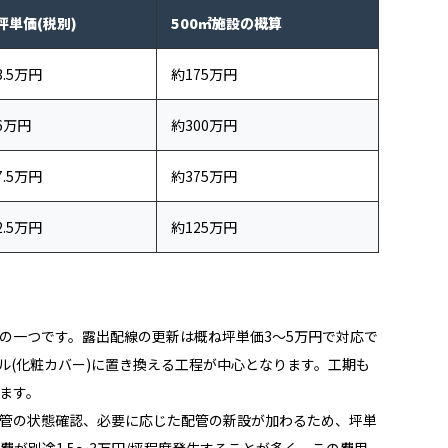
坪単価(税別)
500㎡施設の概算
3.5万円
約175万円
6万円
約300万円
7.5万円
約375万円
2.5万円
約125万円
の一つです。露出配線の更新は概ね坪単価3〜5万円で対応で
ル(化粧カバー)に置き換える工程が中心となります。工期も
ます。
管の状態確認、必要に応じた配管の新設が加わるため、坪単
費が別途1.5〜3万円/坪程度発生することが多く、この費用