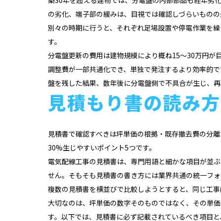
の劣化、端子部の緩みは、目視では確認しづらいものの
別々の時期に行うと、それぞれ足場設置や停電作業を繰
す。
分電盤更新の費用は建物規模により概ね15〜30万円
調整費が一部共通化でき、単独で発注するより効率的で
盤を残した結果、数年後に分電盤側で不具合が生じ、再
見積もり書の読み方
見積書で確認すべきは坪単価の根拠・既存撤去費の分離
30%生じやすいポイント5つです。
電気配線工事の見積書は、専門用語と細かな項目が並ぶ
せん。そもそも見積書の書き方には業界共通の統一フォ
複数の見積書を横並びで比較しようとすると、同じ工事
大切なのは、坪単価の数字そのものではなく、その単価
す。以下では、見積書に必ず記載されているべき項目と