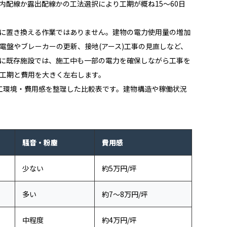
内配線か露出配線かの工法選択により工期が概ね15〜60日
に置き換える作業ではありません。建物の電力使用量の増加
電盤やブレーカーの更新、接地(アース)工事の見直しなど、
に既存施設では、施工中も一部の電力を確保しながら工事を
工期と費用を大きく左右します。
工環境・費用感を整理した比較表です。建物構造や稼働状況
騒音・粉塵
費用感
少ない
約5万円/坪
多い
約7〜8万円/坪
中程度
約4万円/坪