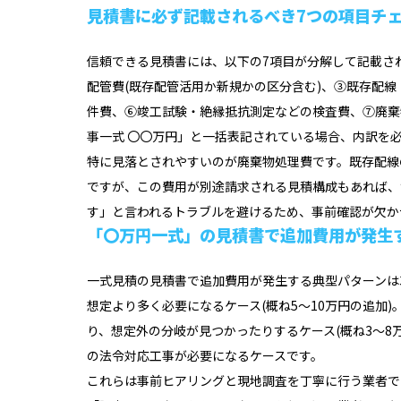
見積書に必ず記載されるべき7つの項目チ
信頼できる見積書には、以下の7項目が分解して記載さ
配管費(既存配管活用か新規かの区分含む)、③既存配
件費、⑥竣工試験・絶縁抵抗測定などの検査費、⑦廃棄
事一式 〇〇万円」と一括表記されている場合、内訳を
特に見落とされやすいのが廃棄物処理費です。既存配線
ですが、この費用が別途請求される見積構成もあれば、
す」と言われるトラブルを避けるため、事前確認が欠か
「〇万円一式」の見積書で追加費用が発生
一式見積の見積書で追加費用が発生する典型パターンは
想定より多く必要になるケース(概ね5〜10万円の追加
り、想定外の分岐が見つかったりするケース(概ね3〜8
の法令対応工事が必要になるケースです。
これらは事前ヒアリングと現地調査を丁寧に行う業者で