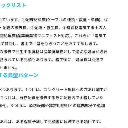
ェックリスト
れています。①配線材料費(ケーブルの種類・数量・単価)、②
線・配管の撤去費、④足場・養生費、⑤有資格電気工事士の人
物処理費(産業廃棄物マニフェスト対応)。これらが「電気工
必ず質問し、書面で回答をもらうことをおすすめします。
の撤去で発生する廃材は産業廃棄物として適切な処理が必要
含まれている見積もあります。着工後に「処理費は別途で
せません。
する典型パターン
3つあります。1つ目は、コンクリート躯体への穴あけ加工が
)。2つ目は、既存配線を撤去する際に配管内で固着していた
万円)。3つ目は、消防設備や非常用照明との連携部分で追加
あれば、ある程度予測して見積書に反映できる項目です。