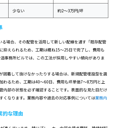
少ない
約2〜3万円/坪
準
ている場合、その配管を活用して新しい配線を通す「既存配管
に抑えられるため、工期は概ね15〜25日で完了し、費用も
鉄骨造事務所ビルでは、この工法が採用しやすい傾向がありま
が固着して抜けなかったりする場合は、新規配管埋設型を選
わるため、工期は40〜60日、費用も坪単価7〜8万円と上
管内部の状態を必ず確認することです。表面的な見た目だけ
すくなります。業務内容や過去の対応事例については
業務内
実的な理由
化が進んでいます。特にブレーカー内部の接点摩耗、絶縁材料